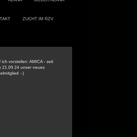
TAKT
ZUCHT IM RZV
 ich vorstellen: AMICA - seit
 21.09.24 unser neues
lmitglied :-)