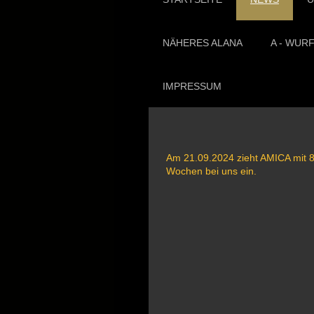
NÄHERES ALANA
A - WUR
IMPRESSUM
Am 21.09.2024 zieht AMICA mit 
Wochen bei uns ein.