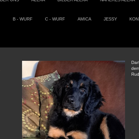
F
B - WURF
C - WURF
AMICA
JESSY
KON
Darf
dem
8
Rude