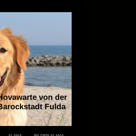
Hovawarte von der
Barockstadt Fulda
ALANA
BILDER ALANA