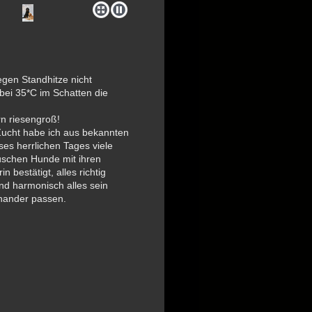
gen Standhitze nicht
ei 35*C im Schatten die
rn riesengroß!
Zucht habe ich aus bekannten
es herrlichen Tages viele
hüschen Hunde mit ihren
 bestätigt, alles richtig
nd harmonisch alles sein
nander passen.